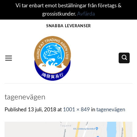
Vi tar enbart emot beställningar från företags &
grossistkunder.
Avfärda
Skip
SNABBA LEVERANSER
to
content
tagenevägen
Published
13 juli, 2018
at
1001 × 849
in
tagenevägen