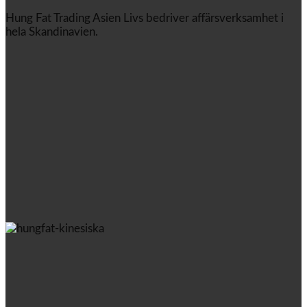
Hung Fat Trading Asien Livs bedriver affärsverksamhet i
hela Skandinavien.