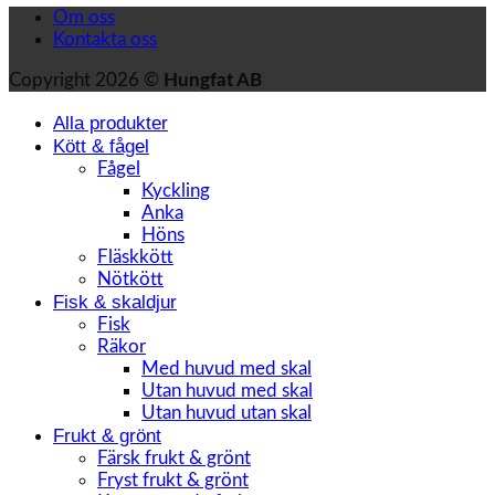
Om oss
Kontakta oss
Copyright 2026 ©
Hungfat AB
Alla produkter
Kött & fågel
Fågel
Kyckling
Anka
Höns
Fläskkött
Nötkött
Fisk & skaldjur
Fisk
Räkor
Med huvud med skal
Utan huvud med skal
Utan huvud utan skal
Frukt & grönt
Färsk frukt & grönt
Fryst frukt & grönt