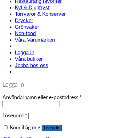
Restaurang favoriter
Kyl & Djupfryst
Torrvaror & Konserver
Drycker
Grönsaker
Non-food
Våra Varumärken
Logga in
Våra butiker
Jobba hos oss
Logga in
Användarnamn eller e-postadress
*
Lösenord
*
Kom ihåg mig
Logga in