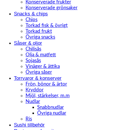
Konserverade frukter
Konserverade grönsaker
Snacks & chips
Chips
Torkad fisk & övrigt
Torkad frukt
Övriga snacks
Såser & oljor
Chilisås
Olja & matfett
Sojasås
Vinäger & ättika
Övriga såser
Torrvaror & konserver
Frön, bönor & ärtor
Kryddor
Mjöl, stärkelser, m.m
Nudlar
Snabbnudlar
Övriga nudlar
Ris
Sushi tillbehör