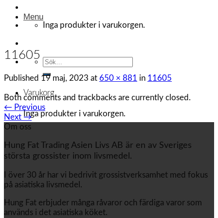
Menu
Inga produkter i varukorgen.
11605
Sök
efter:
Published
19 maj, 2023
at
650 × 881
in
11605
Varukorg
Both comments and trackbacks are currently closed.
←
Previous
Inga produkter i varukorgen.
Next
→
Om oss
Hung Fat Trading Asien Livs AB är en av Sveriges
största grossister inom livsmedel.
I över 30 år har vi bedrivit grossistverksamhet med fokus
på asiatiska livsmedel.
Hung Fat erbjuder många råvaror och färdiga varor som
används i det asiatiska köket.