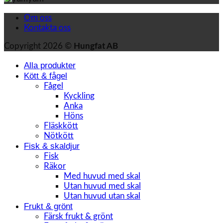
Om oss
Kontakta oss
Copyright 2026 ©
Hungfat AB
Alla produkter
Kött & fågel
Fågel
Kyckling
Anka
Höns
Fläskkött
Nötkött
Fisk & skaldjur
Fisk
Räkor
Med huvud med skal
Utan huvud med skal
Utan huvud utan skal
Frukt & grönt
Färsk frukt & grönt