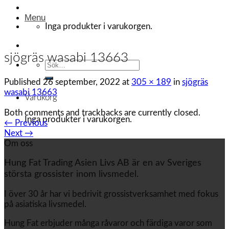
Menu
Inga produkter i varukorgen.
sjögräs wasabi 13663
Sök
efter:
Published
26 september, 2022
at
305 × 189
in
sjögräs
wasabi 13663
Varukorg
Both comments and trackbacks are currently closed.
Inga produkter i varukorgen.
←
Previous
Next
→
Om oss
Hung Fat Trading Asien Livs AB är en av Sveriges
största grossister inom livsmedel.
I över 30 år har vi bedrivit grossistverksamhet med fokus
på asiatiska livsmedel.
Hung Fat erbjuder många råvaror och färdiga varor som