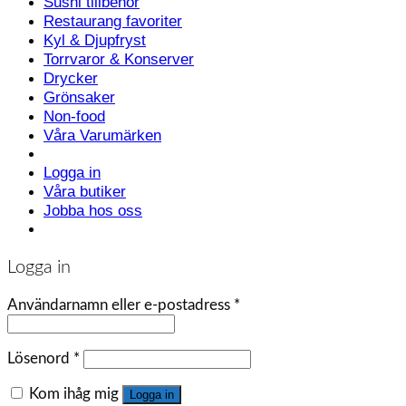
Sushi tillbehör
Restaurang favoriter
Kyl & Djupfryst
Torrvaror & Konserver
Drycker
Grönsaker
Non-food
Våra Varumärken
Logga in
Våra butiker
Jobba hos oss
Logga in
Användarnamn eller e-postadress
*
Lösenord
*
Kom ihåg mig
Logga in