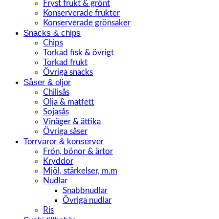
Fryst frukt & grönt
Konserverade frukter
Konserverade grönsaker
Snacks & chips
Chips
Torkad fisk & övrigt
Torkad frukt
Övriga snacks
Såser & oljor
Chilisås
Olja & matfett
Sojasås
Vinäger & ättika
Övriga såser
Torrvaror & konserver
Frön, bönor & ärtor
Kryddor
Mjöl, stärkelser, m.m
Nudlar
Snabbnudlar
Övriga nudlar
Ris