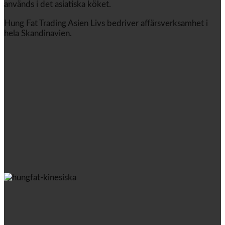
används i det asiatiska köket.
Hung Fat Trading Asien Livs bedriver affärsverksamhet i
hela Skandinavien.