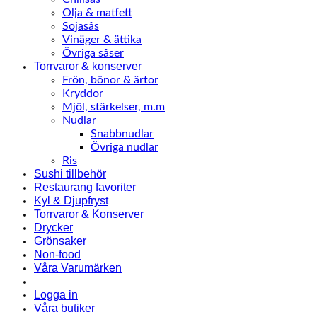
Olja & matfett
Sojasås
Vinäger & ättika
Övriga såser
Torrvaror & konserver
Frön, bönor & ärtor
Kryddor
Mjöl, stärkelser, m.m
Nudlar
Snabbnudlar
Övriga nudlar
Ris
Sushi tillbehör
Restaurang favoriter
Kyl & Djupfryst
Torrvaror & Konserver
Drycker
Grönsaker
Non-food
Våra Varumärken
Logga in
Våra butiker