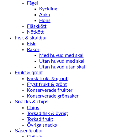
Fågel
Kyckling
Anka
Höns
Fläskkött
Nötkött
Fisk & skaldjur
Fisk
Räkor
Med huvud med skal
Utan huvud med skal
Utan huvud utan skal
Frukt & grönt
Färsk frukt & grönt
Fryst frukt & grönt
Konserverade frukter
Konserverade grönsaker
Snacks & chips
Chips
Torkad fisk & övrigt
Torkad frukt
Övriga snacks
Såser & oljor
Chilisås