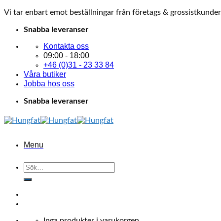
Vi tar enbart emot beställningar från företags & grossistkunder
Skip
Snabba leveranser
to
Kontakta oss
content
09:00 - 18:00
+46 (0)31 - 23 33 84
Våra butiker
Jobba hos oss
Snabba leveranser
Menu
Sök
efter:
Inga produkter i varukorgen.