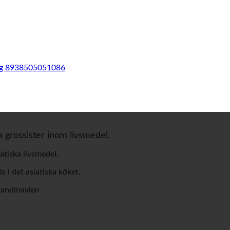
0g 8938505051086
a grossister inom livsmedel.
atiska livsmedel.
 i det asiatiska köket.
kandinavien.