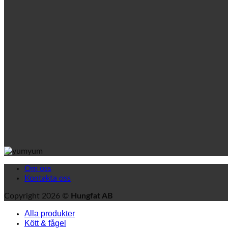
Om oss
Kontakta oss
Copyright 2026 ©
Hungfat AB
Alla produkter
Kött & fågel