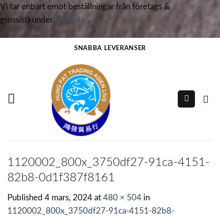
Vi tar enbart emot beställningar från företags &
grossistkunder.
Avfärda
Skip
SNABBA LEVERANSER
to
content
1120002_800x_3750df27-91ca-4151-
82b8-0d1f387f8161
Published
4 mars, 2024
at
480 × 504
in
1120002_800x_3750df27-91ca-4151-82b8-