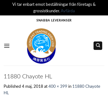
Vi tar enbart emot beställningar från företags &
grossistkunder.
Avfärda
Skip
SNABBA LEVERANSER
to
content
11880 Chayote HL
Published
4 maj, 2018
at
400 × 399
in
11880 Chayote
HL