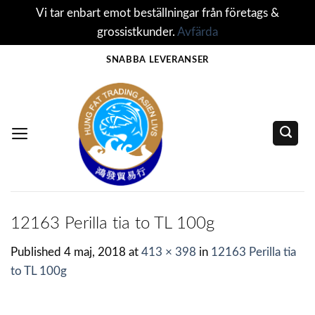
Vi tar enbart emot beställningar från företags &
grossistkunder.
Avfärda
Skip
SNABBA LEVERANSER
to
content
12163 Perilla tia to TL 100g
Published
4 maj, 2018
at
413 × 398
in
12163 Perilla tia
to TL 100g