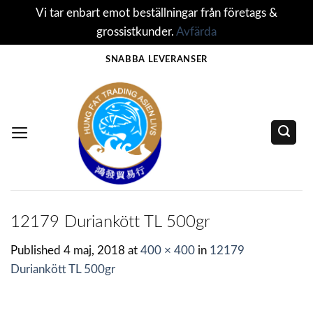
Vi tar enbart emot beställningar från företags &
grossistkunder.
Avfärda
Skip
SNABBA LEVERANSER
to
content
12179 Duriankött TL 500gr
Published
4 maj, 2018
at
400 × 400
in
12179
Duriankött TL 500gr