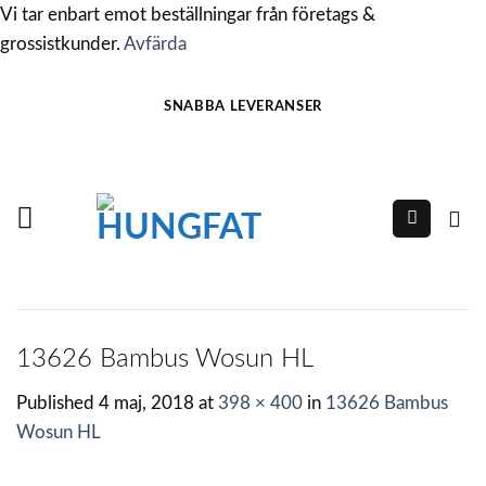
Vi tar enbart emot beställningar från företags &
grossistkunder.
Avfärda
Skip
SNABBA LEVERANSER
to
content
13626 Bambus Wosun HL
Published
4 maj, 2018
at
398 × 400
in
13626 Bambus
Wosun HL