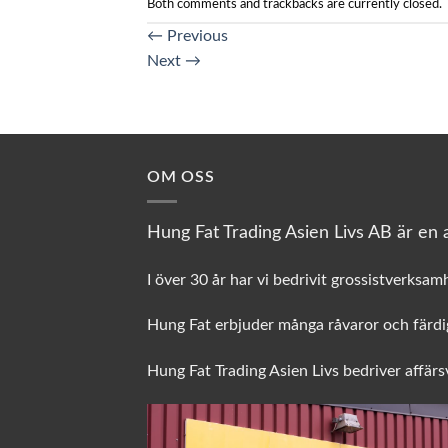
Both comments and trackbacks are currently closed.
←
Previous
Next
→
OM OSS
Hung Fat Trading Asien Livs AB är en a
I över 30 år har vi bedrivit grossistverksam
Hung Fat erbjuder många råvaror och färdig
Hung Fat Trading Asien Livs bedriver affär