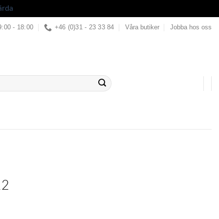
ärda
9:00 - 18:00
+46 (0)31 - 23 33 84
Våra butiker
Jobba hos oss
12