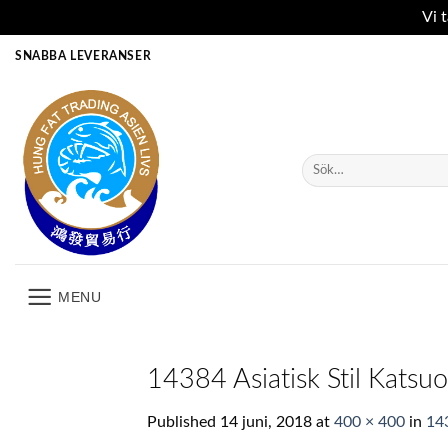
Vi 
Skip
SNABBA LEVERANSER
to
content
Sök
efter:
MENU
14384 Asiatisk Stil Ka
Published
14 juni, 2018
at
400 × 400
in
14