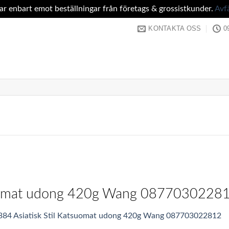
tar enbart emot beställningar från företags & grossistkunder.
Avf
KONTAKTA OSS
0
tsuomat udong 420g Wang 0877030228
384 Asiatisk Stil Katsuomat udong 420g Wang 087703022812