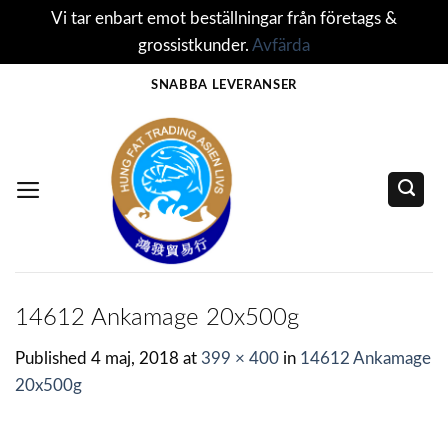
Vi tar enbart emot beställningar från företags &
grossistkunder.
Avfärda
Skip
SNABBA LEVERANSER
to
content
14612 Ankamage 20x500g
Published
4 maj, 2018
at
399 × 400
in
14612 Ankamage
20x500g