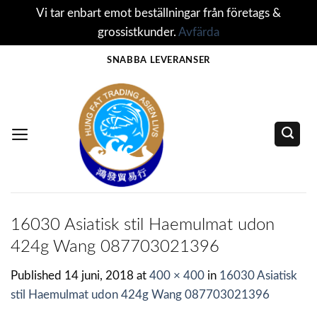
Vi tar enbart emot beställningar från företags &
grossistkunder.
Avfärda
Skip
SNABBA LEVERANSER
to
content
16030 Asiatisk stil Haemulmat udon
424g Wang 087703021396
Published
14 juni, 2018
at
400 × 400
in
16030 Asiatisk
stil Haemulmat udon 424g Wang 087703021396