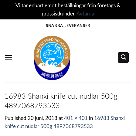
Vi tar enbart emot beställningar från företags &
grossistkunder.
Avfärda
Skip
SNABBA LEVERANSER
to
content
16983 Shanxi knife cut nudlar 500g
4897068793533
Published
20 juni, 2018
at
401 × 401
in
16983 Shanxi
knife cut nudlar 500g 4897068793533