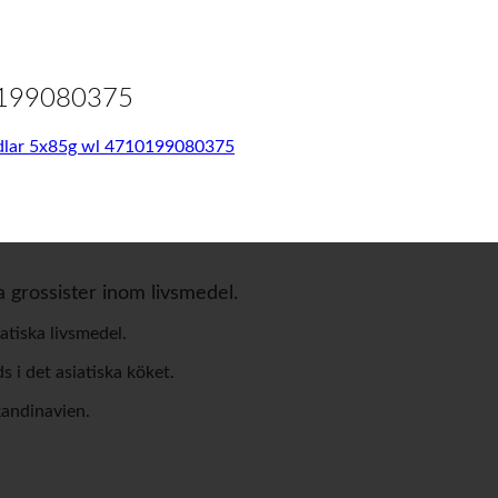
10199080375
dlar 5x85g wl 4710199080375
a grossister inom livsmedel.
atiska livsmedel.
 i det asiatiska köket.
kandinavien.