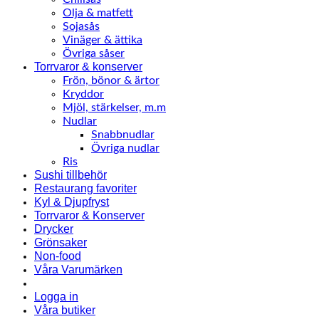
Olja & matfett
Sojasås
Vinäger & ättika
Övriga såser
Torrvaror & konserver
Frön, bönor & ärtor
Kryddor
Mjöl, stärkelser, m.m
Nudlar
Snabbnudlar
Övriga nudlar
Ris
Sushi tillbehör
Restaurang favoriter
Kyl & Djupfryst
Torrvaror & Konserver
Drycker
Grönsaker
Non-food
Våra Varumärken
Logga in
Våra butiker