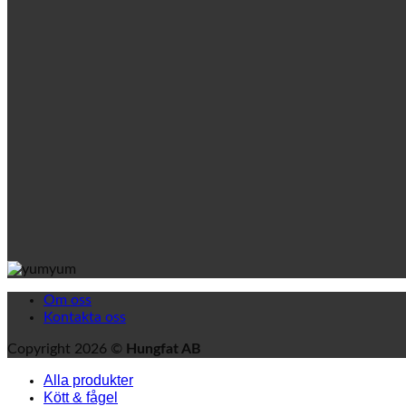
Om oss
Kontakta oss
Copyright 2026 ©
Hungfat AB
Alla produkter
Kött & fågel