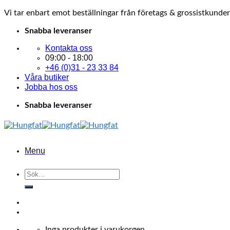
Vi tar enbart emot beställningar från företags & grossistkunder
Skip
Snabba leveranser
to
Kontakta oss
content
09:00 - 18:00
+46 (0)31 - 23 33 84
Våra butiker
Jobba hos oss
Snabba leveranser
Menu
Sök
efter:
Inga produkter i varukorgen.