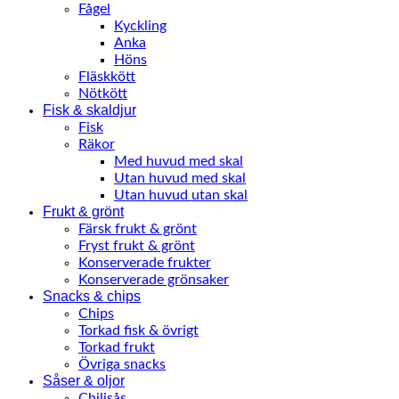
Fågel
Kyckling
Anka
Höns
Fläskkött
Nötkött
Fisk & skaldjur
Fisk
Räkor
Med huvud med skal
Utan huvud med skal
Utan huvud utan skal
Frukt & grönt
Färsk frukt & grönt
Fryst frukt & grönt
Konserverade frukter
Konserverade grönsaker
Snacks & chips
Chips
Torkad fisk & övrigt
Torkad frukt
Övriga snacks
Såser & oljor
Chilisås