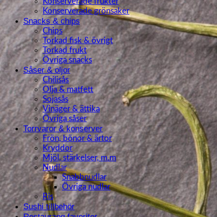
Konserverade frukter
Konserverade grönsaker
Snacks & chips
Chips
Torkad fisk & övrigt
Torkad frukt
Övriga snacks
Såser & oljor
Chilisås
Olja & matfett
Sojasås
Vinäger & ättika
Övriga såser
Torrvaror & konserver
Frön, bönor & ärtor
Kryddor
Mjöl, stärkelser, m.m
Nudlar
Snabbnudlar
Övriga nudlar
Ris
Sushi tillbehör
Restaurang favoriter