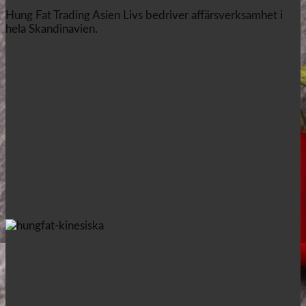
Hung Fat Trading Asien Livs bedriver affärsverksamhet i
hela Skandinavien.