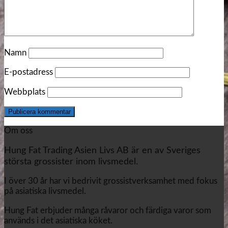
Namn
E-postadress
Webbplats
Om oss
Hung Fat Trading Asien Livs AB är en av Sveriges
största grossister inom livsmedel.
I över 30 år har vi bedrivit grossistverksamhet med fokus
på asiatiska livsmedel.
Hung Fat erbjuder många råvaror och färdiga varor som
används i det asiatiska köket.