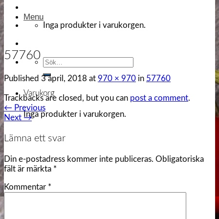
Menu
Inga produkter i varukorgen.
57760
Sök
efter:
Published
3 april, 2018
at
970 × 970
in
57760
Varukorg
Trackbacks are closed, but you can
post a comment
.
←
Previous
Inga produkter i varukorgen.
Next
→
Lämna ett svar
Din e-postadress kommer inte publiceras.
Obligatoriska
fält är märkta
*
Kommentar
*