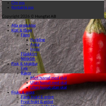
Om oss
Kontakta oss
Copyright 2026 ©
Hungfat AB
Alla produkter
Kött & fågel
Fågel
Kyckling
Anka
Höns
Fläskkött
Nötkött
Fisk & skaldjur
Fisk
Räkor
Med huvud med skal
Utan huvud med skal
Utan huvud utan skal
Frukt & grönt
Färsk frukt & grönt
Fryst frukt & grönt