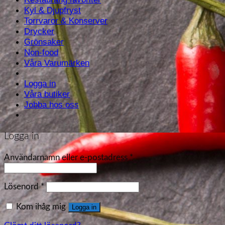
Kyl & Djupfryst
Torrvaror & Konserver
Drycker
Grönsaker
Non-food
Våra Varumärken
Logga in
Våra butiker
Jobba hos oss
Logga in
Användarnamn eller e-postadress
*
Lösenord
*
Kom ihåg mig
Logga in