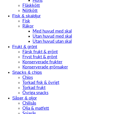
Höns
Fläskkött
Nötkött
Fisk & skaldjur
Fisk
Räkor
Med huvud med skal
Utan huvud med skal
Utan huvud utan skal
Frukt & grönt
Färsk frukt & grönt
Fryst frukt & grönt
Konserverade frukter
Konserverade grönsaker
Snacks & chips
Chips
Torkad fisk & övrigt
Torkad frukt
Övriga snacks
Såser & oljor
Chilisås
Olja & matfett
Sojasås