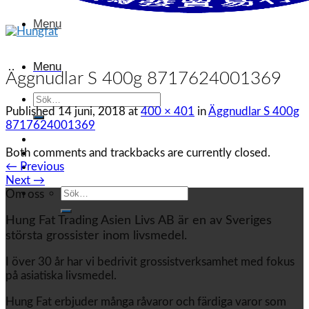
Menu
Menu
Äggnudlar S 400g 8717624001369
Sök
Published
14 juni, 2018
at
400 × 401
in
Äggnudlar S 400g
efter:
8717624001369
Both comments and trackbacks are currently closed.
←
Previous
Next
→
Sök
Om oss
efter:
Hung Fat Trading Asien Livs AB är en av Sveriges
största grossister inom livsmedel.
I över 30 år har vi bedrivit grossistverksamhet med fokus
på asiatiska livsmedel.
Hung Fat erbjuder många råvaror och färdiga varor som