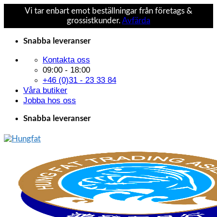
Vi tar enbart emot beställningar från företags &
grossistkunder.
Avfärda
Skip
Snabba leveranser
to
content
Kontakta oss
09:00 - 18:00
+46 (0)31 - 23 33 84
Våra butiker
Jobba hos oss
Snabba leveranser