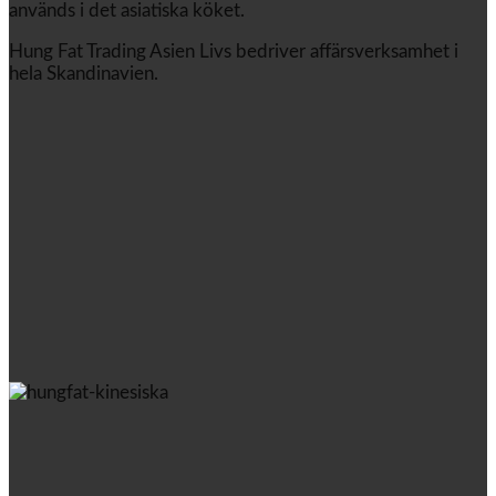
används i det asiatiska köket.
Hung Fat Trading Asien Livs bedriver affärsverksamhet i
hela Skandinavien.