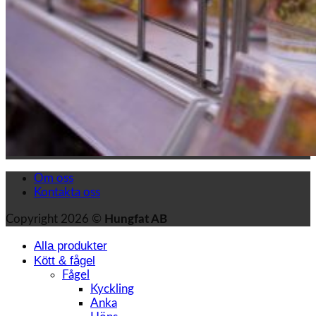
Om oss
Kontakta oss
Copyright 2026 ©
Hungfat AB
Alla produkter
Kött & fågel
Fågel
Kyckling
Anka