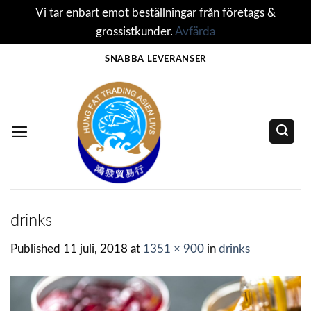
Vi tar enbart emot beställningar från företags &
grossistkunder.
Avfärda
Skip
SNABBA LEVERANSER
to
content
drinks
Published
11 juli, 2018
at
1351 × 900
in
drinks