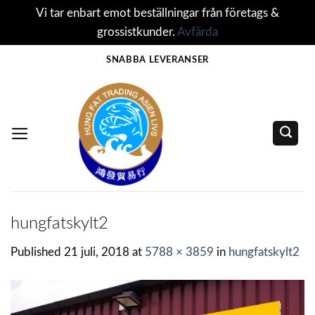
Vi tar enbart emot beställningar från företags &
grossistkunder.
Avfärda
Skip
SNABBA LEVERANSER
to
content
hungfatskylt2
Published
21 juli, 2018
at
5788 × 3859
in
hungfatskylt2