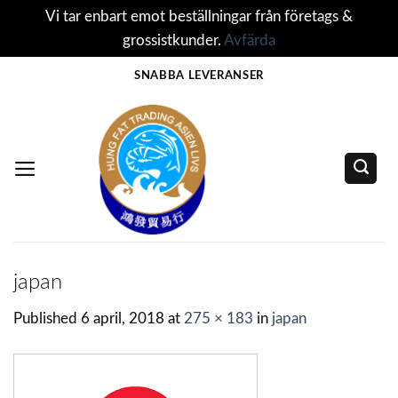
Vi tar enbart emot beställningar från företags &
grossistkunder.
Avfärda
Skip
SNABBA LEVERANSER
to
content
japan
Published
6 april, 2018
at
275 × 183
in
japan