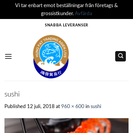
Vi tar enbart emot beställningar från företags &
grossistkunder.
Avfärda
Skip
SNABBA LEVERANSER
to
content
sushi
Published
12 juli, 2018
at
960 × 600
in
sushi