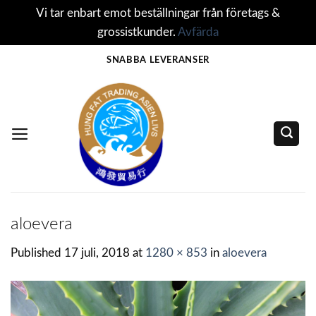
Vi tar enbart emot beställningar från företags &
grossistkunder.
Avfärda
Skip
SNABBA LEVERANSER
to
content
aloevera
Published
17 juli, 2018
at
1280 × 853
in
aloevera