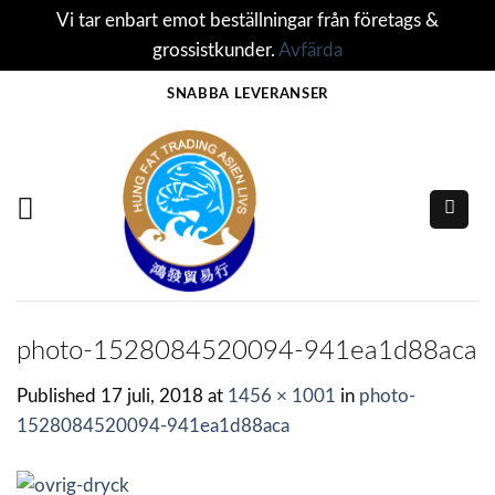
Vi tar enbart emot beställningar från företags &
grossistkunder.
Avfärda
Skip
SNABBA LEVERANSER
to
content
photo-1528084520094-941ea1d88aca
Published
17 juli, 2018
at
1456 × 1001
in
photo-
1528084520094-941ea1d88aca